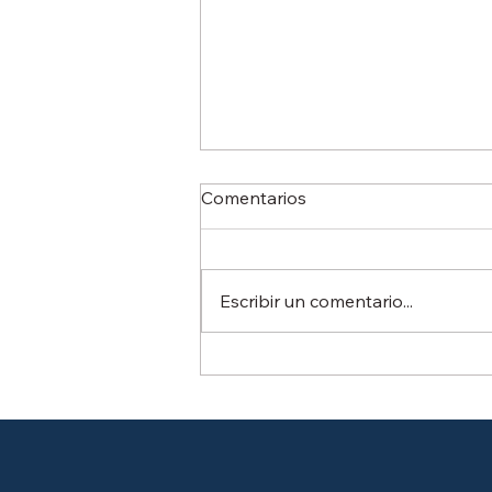
¿Cuántos lúmenes necesita
Comentarios
realmente tu obra o faena
nocturna?
Si alguna vez has tenido que
iluminar una faena nocturna,
Escribir un comentario...
probablemente te has hecho
esta pregunta y
probablemente nadie te la ha
respondido con claridad. La
mayoría de los proveedores te
ofrecen el e