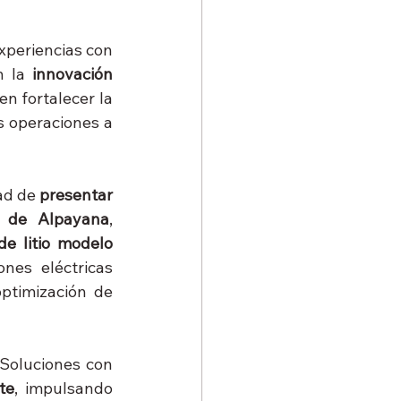
periencias con 
n la 
innovación 
n fortalecer la 
 operaciones a 
ad de 
presentar 
s de Alpayana
, 
e litio modelo 
nes eléctricas 
ptimización de 
Soluciones con 
te
, impulsando 