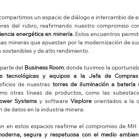
 compartimos un espacio de diálogo e intercambio de ex
deres del rubro, reafirmando nuestro compromiso co
ciencia energética en minería
. Estos encuentros permite
as mineras que apuestan por la modernización de sus
 sostenibles y de alto rendimiento.
arte del 
Business Room
, donde tuvimos la oportunid
nes tecnológicas y equipos a la Jefa de Compra
ficios de nuestras 
torres de iluminación a batería d
omo otras líneas de productos, como las subestacio
Power Systems
 y software 
Visplore 
orientados a la o
n de datos en la industria minera.
ión en estos espacios reafirma el compromiso de MH 
oderna, segura y respetuosa con el medio ambien