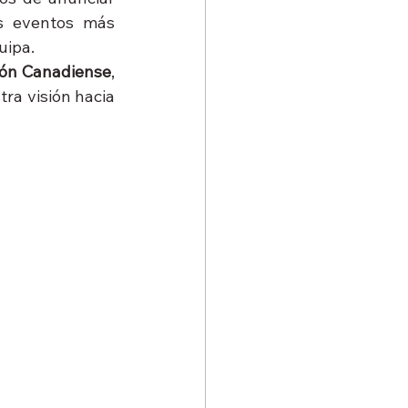
s eventos más 
uipa.
lón Canadiense
, 
a visión hacia 