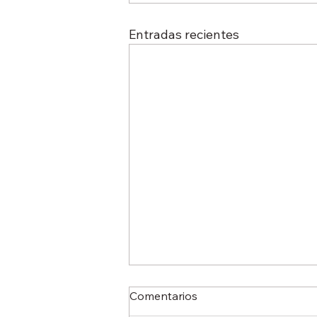
Entradas recientes
¿Cuántos lúmenes necesita
Comentarios
realmente tu obra o faena