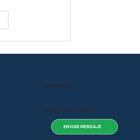
inación portátil a
ías de litio: una
rnativa eficiente para
aciones mineras
S
CONSULTAS
Solicita una cotización
ENVIAR MENSAJE