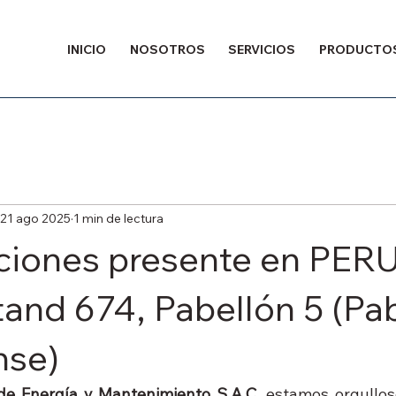
INICIO
NOSOTROS
SERVICIOS
PRODUCTO
21 ago 2025
1 min de lectura
ciones presente en PER
tand 674, Pabellón 5 (Pa
nse)
e Energía y Mantenimiento S.A.C.
 estamos orgullos