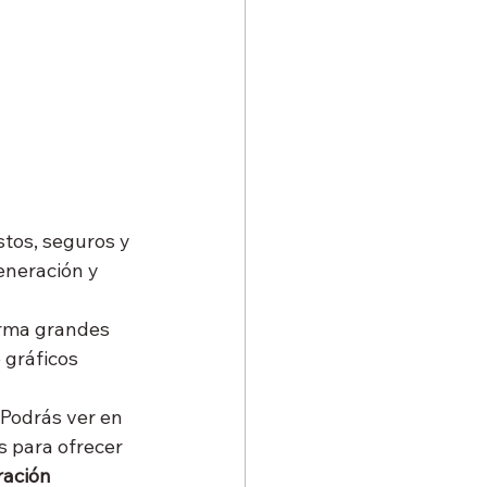
tos, seguros y 
eneración y 
orma grandes 
gráficos 
Podrás ver en 
s para ofrecer 
ación 