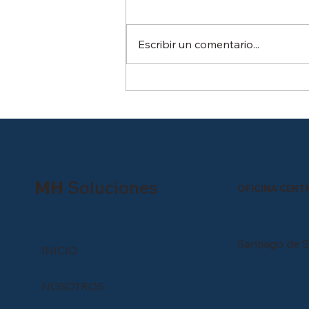
nocturna?
Si alguna vez has tenido que
iluminar una faena nocturna,
Escribir un comentario...
probablemente te has hecho
esta pregunta y
probablemente nadie te la ha
respondido con claridad. La
mayoría de los proveedores te
ofrecen el e
MH
Soluciones
OFICINA CENT
Santiago de S
INICIO
NOSOTROS